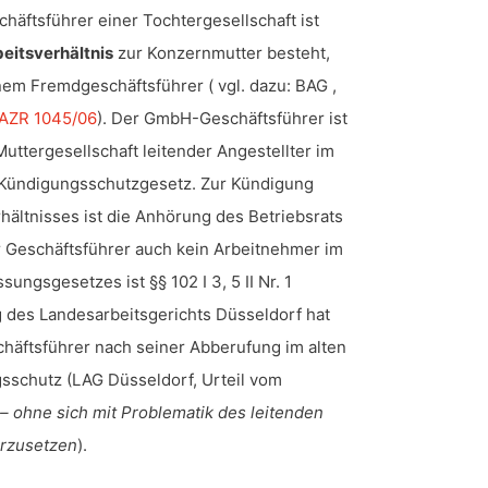
häftsführer einer Tochtergesellschaft ist
beitsverhältnis
zur Konzernmutter besteht,
nem Fremdgeschäftsführer ( vgl. dazu: BAG ,
 AZR 1045/06
). Der GmbH-Geschäftsführer ist
Muttergesellschaft leitender Angestellter im
 Kündigungsschutzgesetz. Zur Kündigung
hältnisses ist die Anhörung des Betriebsrats
er Geschäftsführer auch kein Arbeitnehmer im
ungsgesetzes ist §§ 102 I 3, 5 II Nr. 1
 des Landesarbeitsgerichts Düsseldorf hat
chäftsführer nach seiner Abberufung im alten
schutz (LAG Düsseldorf, Urteil vom
0
– ohne sich mit Problematik des leitenden
erzusetzen
).