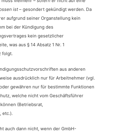
g muss vielmehr –
sofern er nicht auf eine
ssen ist
– gesondert gekündigt werden. Da
r aufgrund seiner Organstellung kein
ihm bei der Kündigung des
ngsvertrages kein gesetzlicher
te, was aus § 14 Absatz 1 Nr. 1
folgt.
 Kündigungsschutzvorschriften aus anderen
lweise ausdrücklich nur für Arbeitnehmer (vgl.
 oder gewähren nur für bestimmte Funktionen
hutz, welche nicht vom Geschäftsführer
önnen (Betriebsrat,
 etc.).
ht auch dann nicht, wenn der GmbH-