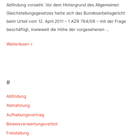
Abfindung vorsieht. Vor dem Hintergrund des Allgemeinen
Gleichstellungsgesetzes hatte sich das Bundesarbeitsgericht
beim Urteil vom 12. April 2011 – 1 AZR 764/09 – mit der Frage
beschäftigt, inwieweit die Höhe der vorgesehenen …
Unterschiedliche
Weiterlesen »
hohe
Abfindungen
im
Sozialplan
#
–
Altersstufen
Abfindung
Abmahnung
Aufhebungsvertrag
Beweisverwertungsverbot
Freistellung