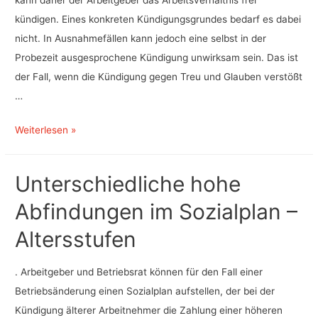
kann daher der Arbeitgeber das Arbeitsverhältnis frei
kündigen. Eines konkreten Kündigungsgrundes bedarf es dabei
nicht. In Ausnahmefällen kann jedoch eine selbst in der
Probezeit ausgesprochene Kündigung unwirksam sein. Das ist
der Fall, wenn die Kündigung gegen Treu und Glauben verstößt
…
Kündigung
Weiterlesen »
in
der
Unterschiedliche hohe
Wartezeit
Abfindungen im Sozialplan –
(Probezeit)
–
Altersstufen
Unwirksamkeit
der
. Arbeitgeber und Betriebsrat können für den Fall einer
Kündigung
Betriebsänderung einen Sozialplan aufstellen, der bei der
Kündigung älterer Arbeitnehmer die Zahlung einer höheren