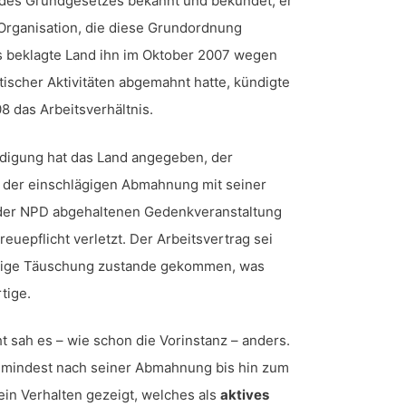
des Grundgesetzes bekannt und bekundet, er
 „Organisation, die diese Grundordnung
 beklagte Land ihn im Oktober 2007 wegen
tischer Aktivitäten abgemahnt hatte, kündigte
08 das Arbeitsverhältnis.
digung hat das Land angegeben, der
 der einschlägigen Abmahnung mit seiner
 der NPD abgehaltenen Gedenkveranstaltung
reuepflicht verletzt. Der Arbeitsvertrag sei
stige Täuschung zustande gekommen, was
tige.
 sah es – wie schon die Vorinstanz – anders.
umindest nach seiner Abmahnung bis hin zum
in Verhalten gezeigt, welches als
aktives