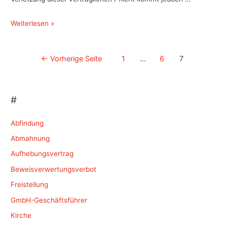
Pressefotograf
Weiterlesen »
–
verhaltensbedingte
Beitragsnavigation
←
Vorherige Seite
1
…
6
7
Kündigung
#
Abfindung
Abmahnung
Aufhebungsvertrag
Beweisverwertungsverbot
Freistellung
GmbH-Geschäftsführer
Kirche