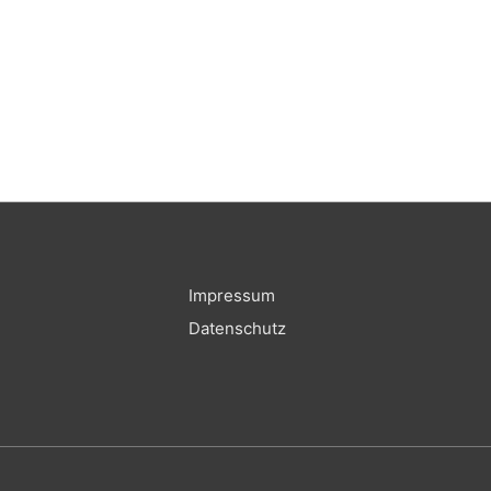
Anrechnung
restlicher
Urlaubsansprüche
Impressum
Datenschutz