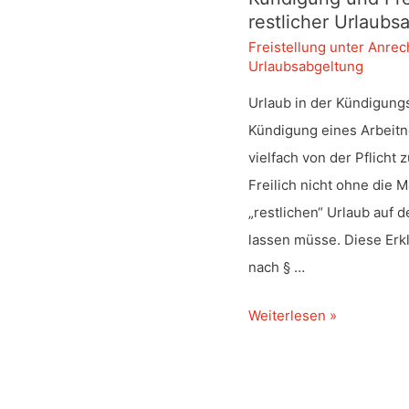
restlicher Urlaub
Freistellung unter Anre
Urlaubsabgeltung
Urlaub in der Kündigungs
Kündigung eines Arbeitn
vielfach von der Pflicht 
Freilich nicht ohne die 
„restlichen“ Urlaub auf 
lassen müsse. Diese Erkl
nach § …
Kündigung
Weiterlesen »
und
Freistellung
unter