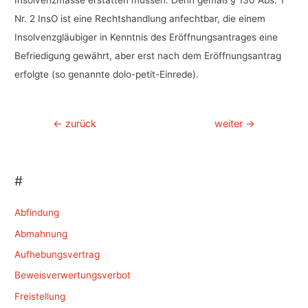
Insolvenzmasse erstatten müssen. Denn gemäß § 130 Abs. 1
Nr. 2 InsO ist eine Rechtshandlung anfechtbar, die einem
Insolvenzgläubiger in Kenntnis des Eröffnungsantrages eine
Befriedigung gewährt, aber erst nach dem Eröffnungsantrag
erfolgte (so genannte dolo-petit-Einrede).
Beitragsnavigation
←
zurück
weiter
→
#
Abfindung
Abmahnung
Aufhebungsvertrag
Beweisverwertungsverbot
Freistellung