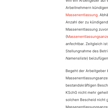
Will ein Arbeitgeber auf
Arbeitnehmern kündigen,
Massenentlassung
. Abh
Anzahl der zu kündigen
Massenentlassung zuvor 
(
Massenentlassungsanz
anfechtbar. Zeitgleich i
Stellungnahme des Betri
Namensliste
) beizufügen
Begeht der Arbeitgeber b
Massenentlassungsanzei
bestandskräftigen Besche
KSchG nicht mehr geheilt
solchen Bescheid nicht 
Massenentlassungsanzeig