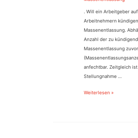
. Will ein Arbeitgeber a
Arbeitnehmern kündigen,
Massenentlassung. Abhä
Anzahl der zu kündigen
Massenentlassung zuvor 
(Massenentlassungsanzei
anfechtbar. Zeitgleich i
Stellungnahme …
Keine
Weiterlesen »
Heilung
einer
fehlerhaften
Massenentlassungsanze