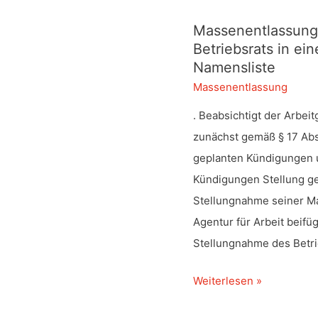
Massenentlassung
Betriebsrats in ei
Namensliste
Massenentlassung
. Beabsichtigt der Arbe
zunächst gemäß § 17 Abs
geplanten Kündigungen u
Kündigungen Stellung g
Stellungnahme seiner M
Agentur für Arbeit beifü
Stellungnahme des Betri
Massenentlassungsanze
Weiterlesen »
–