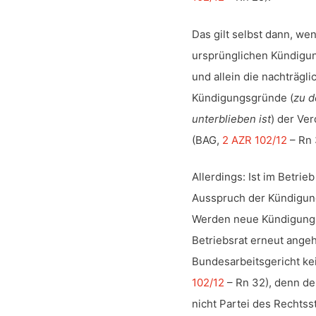
Das gilt selbst dann, we
ursprünglichen Kündigu
und allein die nachträg
Kündigungsgründe (
zu d
unterblieben ist
) der Ve
(BAG,
2 AZR 102/12
– Rn 
Allerdings: Ist im Betrie
Ausspruch der Kündigun
Werden neue Kündigungs
Betriebsrat erneut angeh
Bundesarbeitsgericht k
102/12
– Rn 32), denn der
nicht Partei des Rechtsst