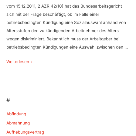
vom 15.12.2011, 2 AZR 42/10) hat das Bundesarbeitsgericht
sich mit der Frage beschäftigt, ob im Falle einer
betriebsbedingten Kündigung eine Sozialauswahl anhand von
Altersstufen den zu kündigenden Arbeitnehmer des Alters
wegen diskriminiert. Bekanntlich muss der Arbeitgeber bei
betriebsbedingten Kündigungen eine Auswahl zwischen den …
Betriebsbedingte
Weiterlesen »
Kündigung:
Sozialauswahl
in
Altersstufen
#
ist
keine
Abfindung
Diskriminierung
Abmahnung
Aufhebungsvertrag