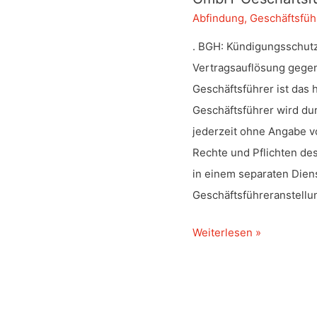
Abfindung
,
Geschäftsfüh
. BGH: Kündigungsschutz
Vertragsauflösung gegen
Geschäftsführer ist da
Geschäftsführer wird dur
jederzeit ohne Angabe 
Rechte und Pflichten d
in einem separaten Diens
Geschäftsführeranstellu
GmbH-
Weiterlesen »
Geschäftsführer
–
Kündigungsschutz